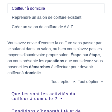
Coiffeur à domicile
Reprendre un salon de coiffure existant
Créer un salon de coiffure de A à Z
Vous avez envie d'exercer la coiffure sans passer par
le salariat dans un salon, ou bien vous n'avez pas les
moyens d'ouvrir votre propre salon.
Étape
par
étape
,
on vous présente les
questions
que vous devez vous
poser et les
démarches
à effectuer pour devenir
coiffeur à
domicile
.
keyboard_arrow_up
keyboard_arrow_down
Tout replier
Tout déplier
Quelles sont les activités du
coiffeur à domicile ?
Conditions d'honorabilité et de