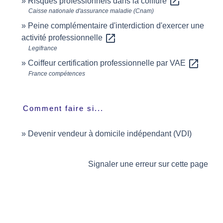
open_in_new
Risques professionnels dans la coiffure
Caisse nationale d'assurance maladie (Cnam)
Peine complémentaire d'interdiction d'exercer une
open_in_new
activité professionnelle
Legifrance
open_in_new
Coiffeur certification professionnelle par VAE
France compétences
Comment faire si...
Devenir vendeur à domicile indépendant (VDI)
Signaler une erreur sur cette page