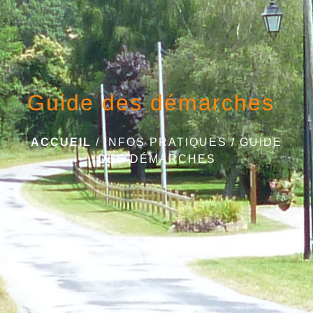
Guide des démarches
ACCUEIL
/
INFOS PRATIQUES
/
GUIDE
DES DÉMARCHES