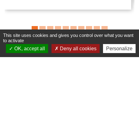
This site uses cookies and gives you control over what you want
to activate
OK, accept all
Deny all cookies
Personalize
Contacts
Commune de Dompierre-les-Églises
Le Bourg
87190 Dompierre-les-Églises - FRANCE
+33 5 55 68 53 78
nous contacter