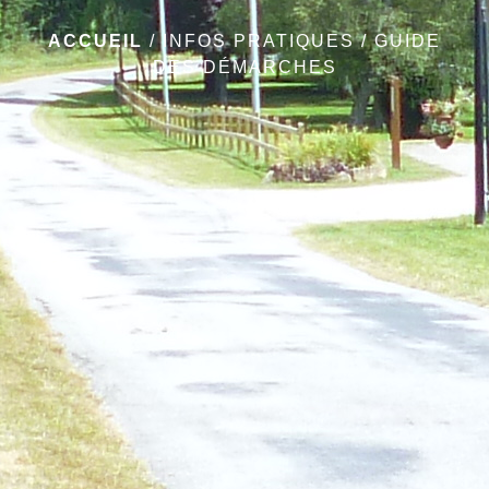
ACCUEIL
/
INFOS PRATIQUES
/
GUIDE
DES DÉMARCHES