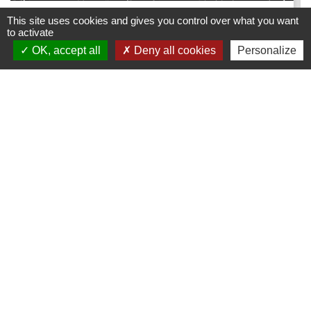
This site uses cookies and gives you control over what you want
Lignes haute tension - Travaux
to activate
d'élagage et d'abattage
OK, accept all
Deny all cookies
Personalize
du 16 août au 31 décembre
Contacts
Commune de Dompierre-les-Églises
Le Bourg
87190 Dompierre-les-Églises - FRANCE
+33 5 55 68 53 78
nous contacter