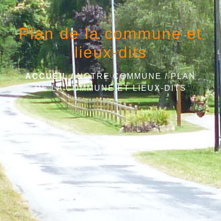
Plan de la commune et
lieux-dits
ACCUEIL
/
NOTRE COMMUNE
/
PLAN
DE LA COMMUNE ET LIEUX-DITS