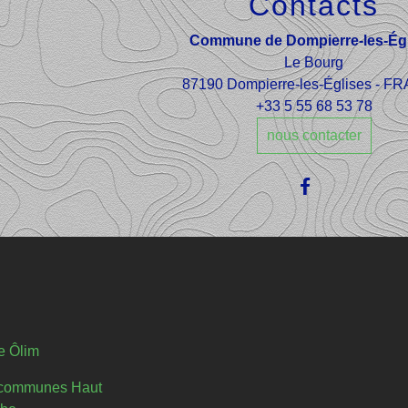
Contacts
Commune de Dompierre-les-Égl
Le Bourg
87190 Dompierre-les-Églises - 
+33 5 55 68 53 78
nous contacter
e Ôlim
communes Haut