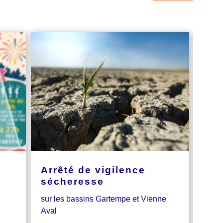
Arrêté de vigilence
L’a
sécheresse
Nou
sur les bassins Gartempe et Vienne
Aide
Aval