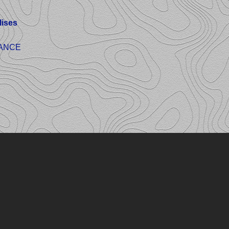
ises
FRANCE