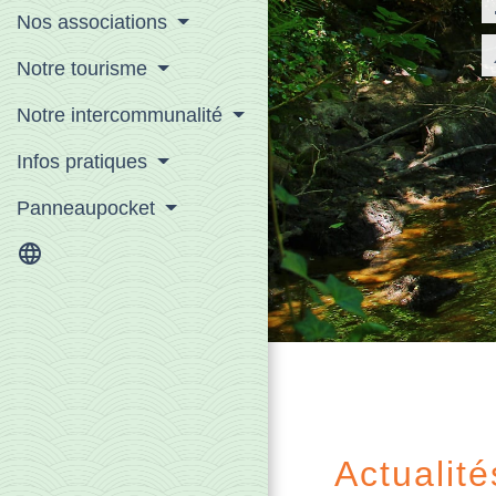
ac
Nos associations
l
Notre tourisme
Notre intercommunalité
Infos pratiques
Panneaupocket
language
Actualité