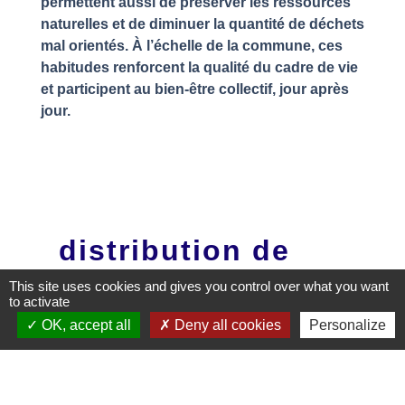
permettent aussi de préserver les ressources
naturelles et de diminuer la quantité de déchets
mal orientés. À l’échelle de la commune, ces
habitudes renforcent la qualité du cadre de vie
et participent au bien-être collectif, jour après
jour.
distribution de
composteurs
This site uses cookies and gives you control over what you want
to activate
OK, accept all
Deny all cookies
Personalize
file_download
DATES DISTRIBUTION
COMPOSTEURS.pdf (PDF - 301.19 kB)