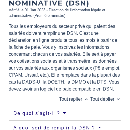
NOMINATIVE (DSN)
Vérifié le 01 Jan 2023 - Direction de l'information légale et
administrative (Première ministre)
Tous les employeurs du secteur privé qui paient des
salariés doivent remplir une DSN. C'est une
déclaration en ligne produite tous les mois à partir de
la fiche de paie. Vous y inscrivez les informations
concernant chacun de vos salariés. Elle sert à payer
vos cotisations sociales et à transmettre les données
sur vos salariés aux organismes sociaux (Pôle emploi,
CPAM
, Urssaf, etc.). Elle remplace dans la plupart des
cas la
DADS-U
, la
DOETH
, la
DMMO
et la
DTS
. Vous
devez avoir un logiciel de paie compatible en DSN.
keyboard_arrow_up
keyboard_arrow_down
Tout replier
Tout déplier
De quoi s'agit-il ?
À quoi sert de remplir la DSN ?