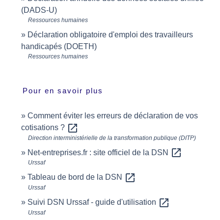
(DADS-U)
Ressources humaines
Déclaration obligatoire d'emploi des travailleurs
handicapés (DOETH)
Ressources humaines
Pour en savoir plus
Comment éviter les erreurs de déclaration de vos
open_in_new
cotisations ?
Direction interministérielle de la transformation publique (DITP)
open_in_new
Net-entreprises.fr : site officiel de la DSN
Urssaf
open_in_new
Tableau de bord de la DSN
Urssaf
open_in_new
Suivi DSN Urssaf - guide d'utilisation
Urssaf