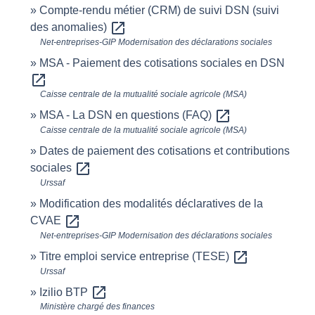
Compte-rendu métier (CRM) de suivi DSN (suivi
open_in_new
des anomalies)
Net-entreprises-GIP Modernisation des déclarations sociales
MSA - Paiement des cotisations sociales en DSN
open_in_new
Caisse centrale de la mutualité sociale agricole (MSA)
open_in_new
MSA - La DSN en questions (FAQ)
Caisse centrale de la mutualité sociale agricole (MSA)
Dates de paiement des cotisations et contributions
open_in_new
sociales
Urssaf
Modification des modalités déclaratives de la
open_in_new
CVAE
Net-entreprises-GIP Modernisation des déclarations sociales
open_in_new
Titre emploi service entreprise (TESE)
Urssaf
open_in_new
Izilio BTP
Ministère chargé des finances