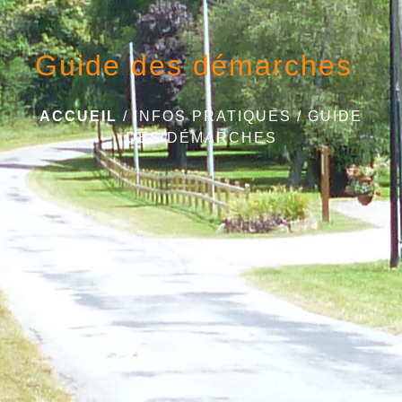
Guide des démarches
ACCUEIL
/
INFOS PRATIQUES
/
GUIDE
DES DÉMARCHES