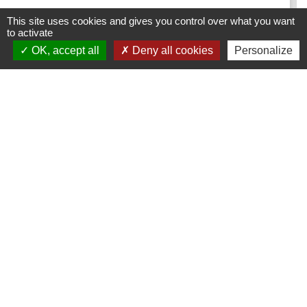
This site uses cookies and gives you control over what you want
to activate
OK, accept all
Deny all cookies
Personalize
Contacts
Commune de Dompierre-les-Églises
Le Bourg
87190 Dompierre-les-Églises - FRANCE
+33 5 55 68 53 78
nous contacter