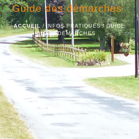
Guide des démarches
ACCUEIL
/
INFOS PRATIQUES
/
GUIDE
DES DÉMARCHES