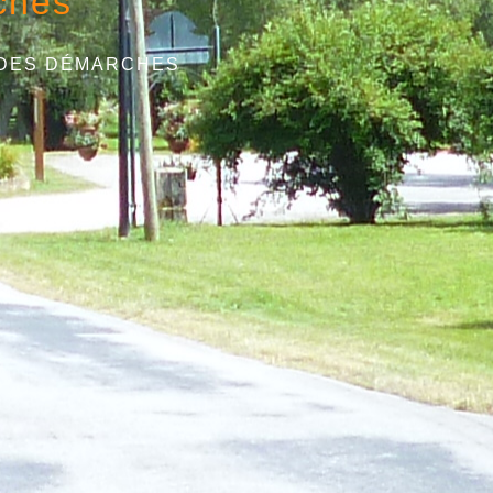
ches
 DES DÉMARCHES