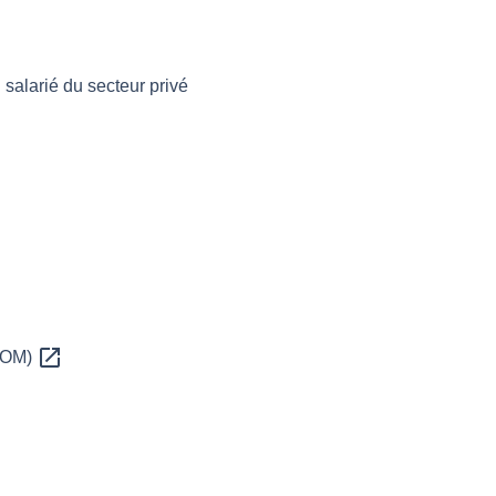
salarié du secteur privé
open_in_new
 DOM)