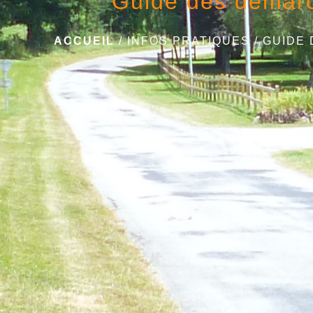
Guide des démar
ACCUEIL
/
INFOS PRATIQUES
/
GUIDE