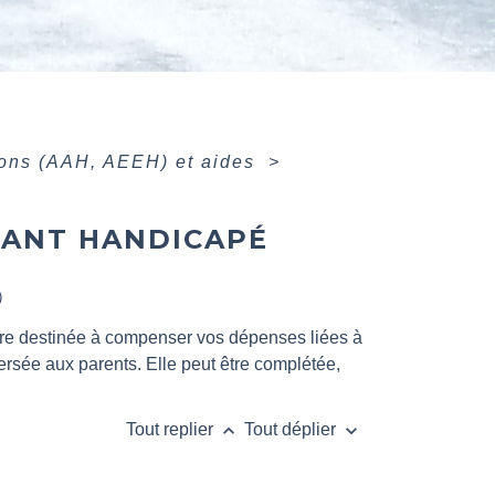
ions (AAH, AEEH) et aides
>
FANT HANDICAPÉ
)
ière destinée à compenser vos dépenses liées à
ersée aux parents. Elle peut être complétée,
keyboard_arrow_up
keyboard_arrow_down
Tout replier
Tout déplier