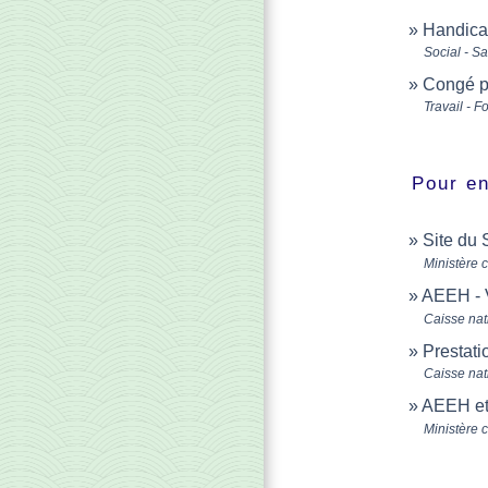
Handicap
Social - S
Congé po
Travail - F
Pour en
Site du 
Ministère 
AEEH - V
Caisse nat
Prestati
Caisse nat
AEEH et
Ministère 