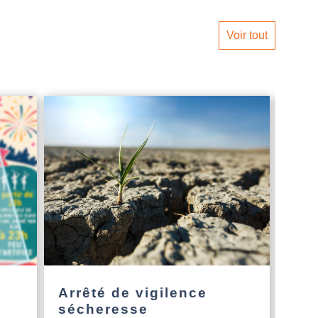
Voir tout
Arrêté de vigilence
L’a
sécheresse
Nou