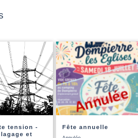
s
e tension -
Fête annuelle
élagage et
Annulée