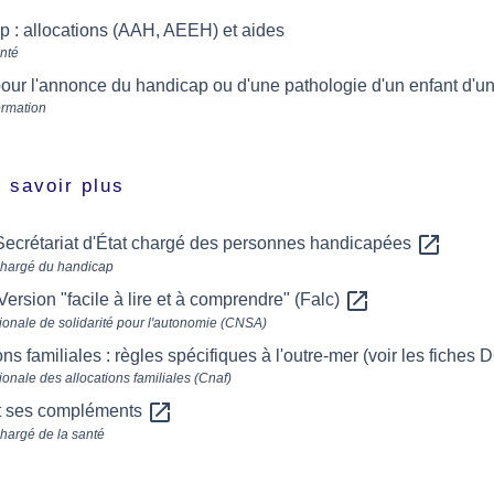
 : allocations (AAH, AEEH) et aides
anté
ur l'annonce du handicap ou d'une pathologie d'un enfant d'un 
ormation
 savoir plus
open_in_new
Secrétariat d'État chargé des personnes handicapées
chargé du handicap
open_in_new
ersion "facile à lire et à comprendre" (Falc)
ionale de solidarité pour l'autonomie (CNSA)
ons familiales : règles spécifiques à l'outre-mer (voir les fiches
ionale des allocations familiales (Cnaf)
open_in_new
 ses compléments
chargé de la santé