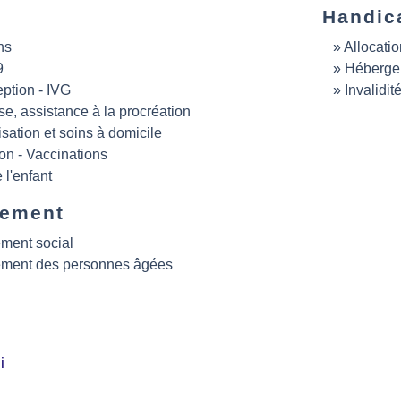
Handic
ns
Allocati
9
Héberge
ption - IVG
Invalidit
e, assistance à la procréation
isation et soins à domicile
on - Vaccinations
 l'enfant
gement
ment social
ment des personnes âgées
i