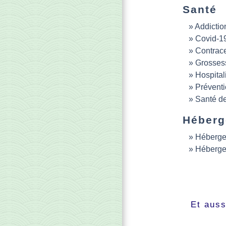
Santé
Addictio
Covid-1
Contrace
Grossess
Hospital
Préventi
Santé de
Héber
Héberge
Héberge
Et auss