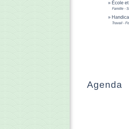
École e
Famille - S
Handicap
Travail - F
Agenda