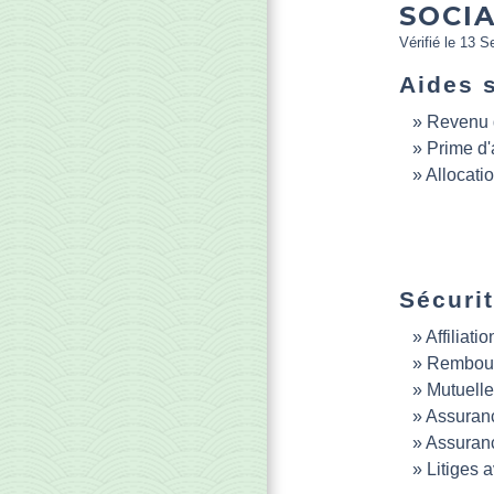
SOCIA
Vérifié le 13 S
Aides 
Revenu d
Prime d'a
Allocati
Sécurit
Affiliatio
Rembou
Mutuelle
Assuranc
Assuranc
Litiges 