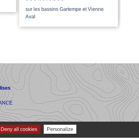
sur les bassins Gartempe et Vienne
Aide
Aval
ises
FRANCE
Deny all cookies
Personalize