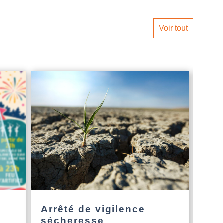
Voir tout
Arrêté de vigilence
L’a
sécheresse
Nou