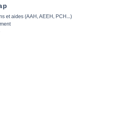
ap
ons et aides (AAH, AEEH, PCH...)
ment
é