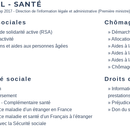
L - SANTÉ
ep 2017 - Direction de l'information légale et administrative (Première ministre)
sociales
Chôma
e solidarité active (RSA)
Démarch
ctivité
Allocati
ons et aides aux personnes âgées
Aides à l
Aides à l
Aides à l
Chômage 
é sociale
Droits 
n
Informat
rsement
prestations,
 - Complémentaire santé
Préjudic
e maladie d'un étranger en France
Don du s
e maladie et santé d'un Français à l'étranger
avec la Sécurité sociale