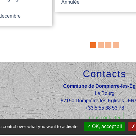
Annulée
 décembre
Contacts
Commune de Dompierre-les-Égl
Le Bourg
87190 Dompierre-les-Églises - 
+33 5 55 68 53 78
nous contacter
 control over what you want to activate
OK, accept all