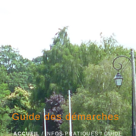
menu
Guide des démarches
ACCUEIL
/
INFOS PRATIQUES
/
GUIDE