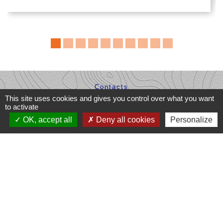
Contacts
This site uses cookies and gives you control over what you want
Commune de Dompierre-les-Églises
to activate
Le Bourg
OK, accept all
Deny all cookies
Personalize
87190 Dompierre-les-Églises - FRANCE
+33 5 55 68 53 78
nous contacter