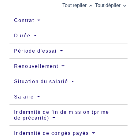
keyboard_arrow_up
keyboard_arrow_down
Tout replier
Tout déplier
Contrat
Durée
Période d'essai
Renouvellement
Situation du salarié
Salaire
Indemnité de fin de mission (prime
de précarité)
Indemnité de congés payés