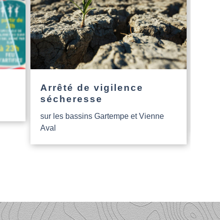
Arrêté de vigilence
L’a
sécheresse
Nou
sur les bassins Gartempe et Vienne
Aide
Aval