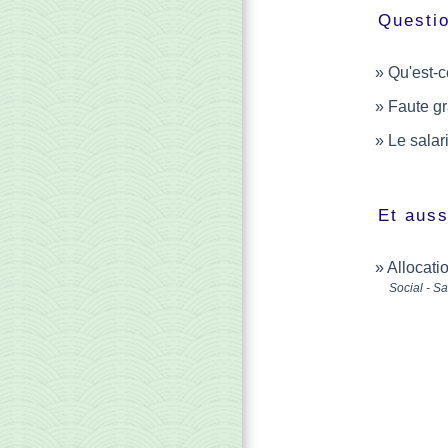
Questi
Qu'est-c
Faute g
Le salar
Et auss
Allocati
Social - S