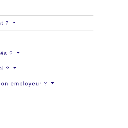
nt ?
yés ?
oi ?
c son employeur ?