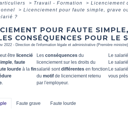
articuliers
>
Travail - Formation
>
Licenciement d
rsonnel
>
Licenciement pour faute simple, grave o
alarié ?
CIEMENT POUR FAUTE SIMPLE,
LES CONSÉQUENCES POUR LE S
ov 2022 - Direction de l'information légale et administrative (Première ministre)
eut être
licencié
Les
conséquences
du
Le salarié
simple
,
faute
licenciement sur les droits du
Le salarié
ute lourde
à la
fin
salarié sont
différentes
en fonction
Le salarié
édure
du
motif
de licenciement retenu
vous prése
e
.
par l'employeur.
ple
Faute grave
Faute lourde