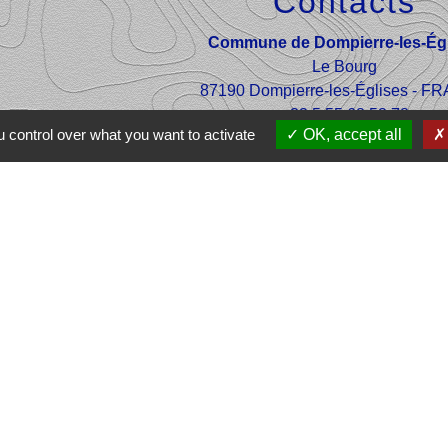
Contacts
Commune de Dompierre-les-Égl
Le Bourg
87190 Dompierre-les-Églises - 
+33 5 55 68 53 78
 control over what you want to activate
OK, accept all
nous contacter
e Ôlim
communes Haut
che