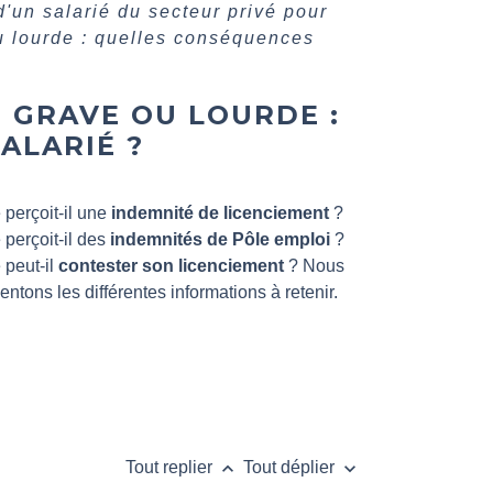
'un salarié du secteur privé pour
u lourde : quelles conséquences
 GRAVE OU LOURDE :
ALARIÉ ?
 perçoit-il une
indemnité de licenciement
?
 perçoit-il des
indemnités de Pôle emploi
?
 peut-il
contester son licenciement
? Nous
ntons les différentes informations à retenir.
keyboard_arrow_up
keyboard_arrow_down
Tout replier
Tout déplier