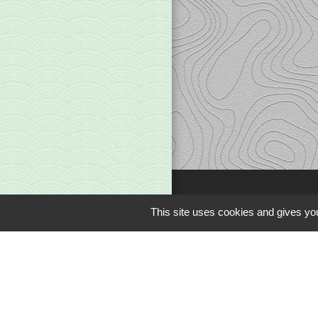
This site uses cookies and gives you
Liens
Office du Tourism
Communauté de 
Limousin en Mar