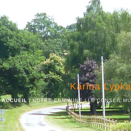
Karina Lypk
ACCUEIL
/
NOTRE COMMUNE
/
LE CONSEIL MU