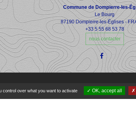
Commune de Dompierre-les-Égl
Le Bourg
87190 Dompierre-les-Églises - 
+33 5 55 68 53 78
nous contacter
 control over what you want to activate
OK, accept all
e Ôlim
communes Haut
che