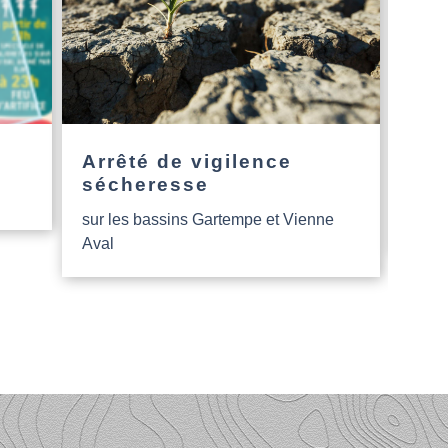
Arrêté de vigilence
L’a
sécheresse
Nou
sur les bassins Gartempe et Vienne
Aide
Aval