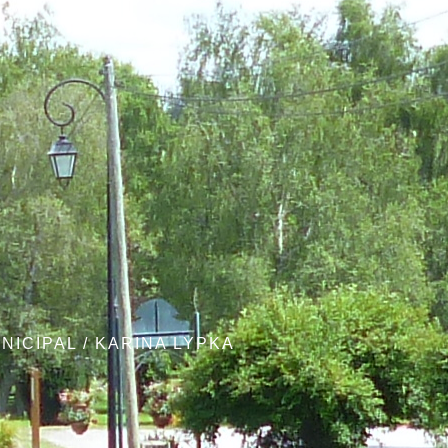
a
NICIPAL
/
KARINA LYPKA