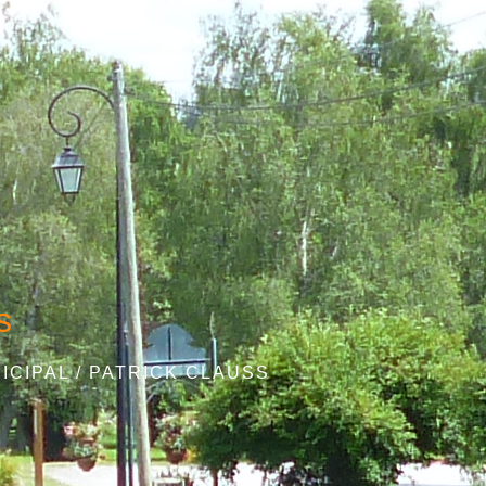
s
ICIPAL
/
PATRICK CLAUSS