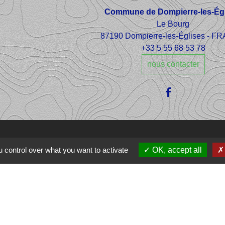
Commune de Dompierre-les-Égl
Le Bourg
87190 Dompierre-les-Églises - 
+33 5 55 68 53 78
nous contacter
 control over what you want to activate
OK, accept all
e Ôlim
communes Haut
che