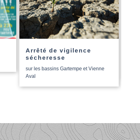
Arrêté de vigilence
L’a
sécheresse
Nou
sur les bassins Gartempe et Vienne
Aide
Aval