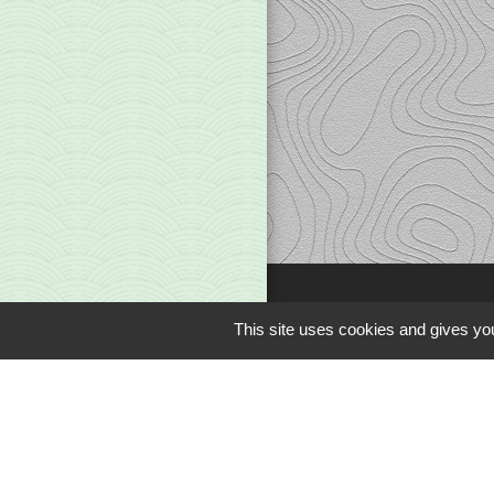
This site uses cookies and gives you
Liens
Office du Tourism
Communauté de 
Limousin en Mar