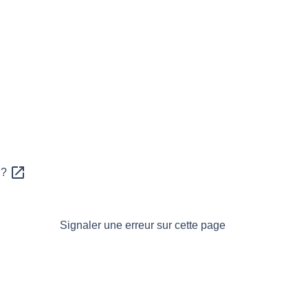
open_in_new
 ?
Signaler une erreur sur cette page