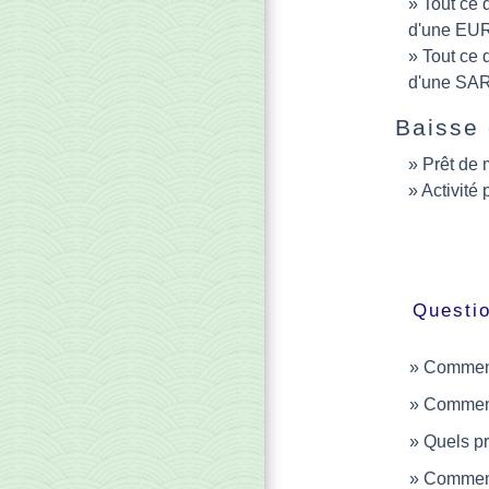
Tout ce q
d'une EU
Tout ce q
d'une SA
Baisse 
Prêt de 
Activité 
Questi
Comment 
Comment 
Quels pr
Comment 