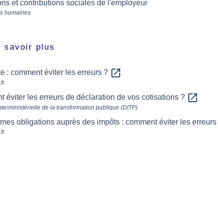
ons et contributions sociales de l'employeur
s humaines
 savoir plus
open_in_new
te : comment éviter les erreurs ?
fr
open_in_new
éviter les erreurs de déclaration de vos cotisations ?
nterministérielle de la transformation publique (DITP)
mes obligations auprès des impôts : comment éviter les erreurs
fr