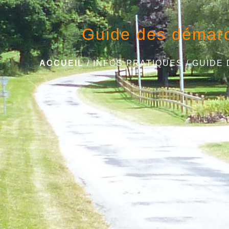
Guide des démar
ACCUEIL
/
INFOS PRATIQUES
/
GUIDE