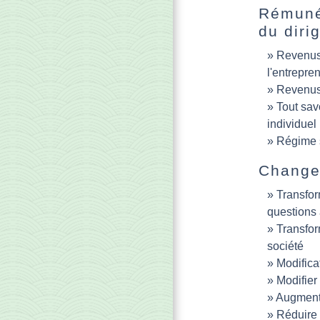
Rémunér
du diri
Revenus
l'entrepre
Revenus 
Tout savo
individuel
Régime s
Changem
Transfor
questions 
Transfor
société
Modifica
Modifier 
Augmente
Réduire 