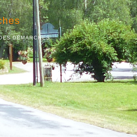
ches
 DES DÉMARCHES