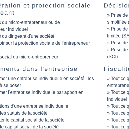
ation et protection sociale
Décisio
geant
Prise de
simplifiée
 du micro-entrepreneur ou de
Prise de
neur individuel
limitée (S
du dirigeant d'une société
Prise de
ir sur la protection sociale de l'entrepreneur
Prise de
(SCI)
ocial du micro-entrepreneur
ents dans l'entreprise
Fiscalit
mer une entreprise individuelle en société : les
Tout ce q
à se poser
entreprene
mer l'entreprise individuelle par apport en
Tout ce q
individuel
tions d'une entreprise individuelle
Tout ce q
les statuts de la société
Tout ce q
r le capital social de la société
Tout ce q
le capital social de la société
Tout ce q