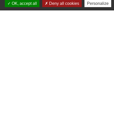
Contacts
OK, accept all
Deny all cookies
Personalize
Commune de Dompierre-les-Églises
Le Bourg
87190 Dompierre-les-Églises - FRANCE
+33 5 55 68 53 78
nous contacter
Liens
Office du Tourisme Ôlim
Communauté de communes Haut
Limousin en Marche