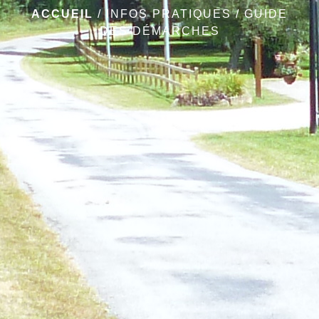
ACCUEIL
/
INFOS PRATIQUES
/
GUIDE
DES DÉMARCHES