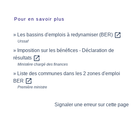
Pour en savoir plus
open_in_new
Les bassins d'emplois à redynamiser (BER)
Urssaf
Imposition sur les bénéfices - Déclaration de
open_in_new
résultats
Ministère chargé des finances
Liste des communes dans les 2 zones d'emploi
open_in_new
BER
Première ministre
Signaler une erreur sur cette page