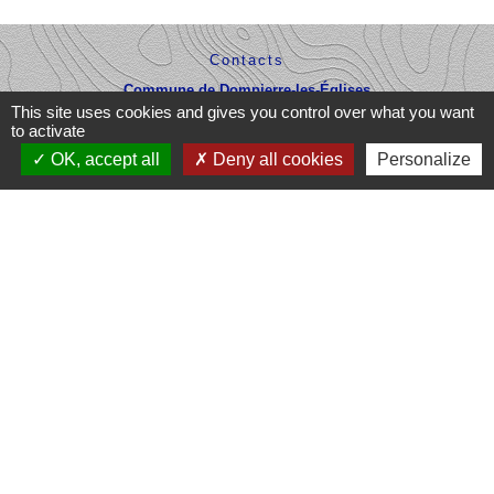
Contacts
Commune de Dompierre-les-Églises
This site uses cookies and gives you control over what you want
Le Bourg
to activate
87190 Dompierre-les-Églises - FRANCE
+33 5 55 68 53 78
OK, accept all
Deny all cookies
Personalize
nous contacter
Liens
Office du Tourisme Ôlim
Communauté de communes Haut