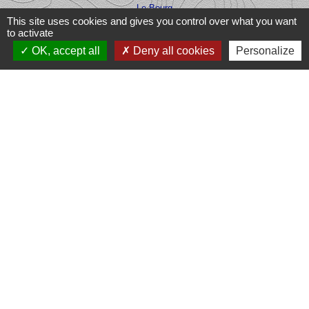
Le Bourg
This site uses cookies and gives you control over what you want
87190 Dompierre-les-Églises - FRANCE
to activate
+33 5 55 68 53 78
OK, accept all
Deny all cookies
Personalize
nous contacter
Liens
Office du Tourisme Ôlim
Communauté de communes Haut
Limousin en Marche
Conseil Départemental