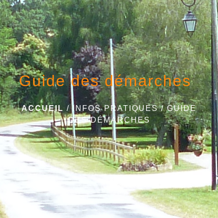
Guide des démarches
ACCUEIL
/
INFOS PRATIQUES
/
GUIDE
DES DÉMARCHES