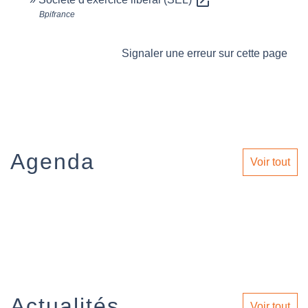
open_in_new
Bpifrance
Signaler une erreur sur cette page
Agenda
Voir tout
Actualités
Voir tout