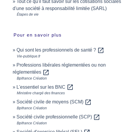
Tout ce qu'il faut savoir sur les cotisations sociales
d'une société à responsabilité limitée (SARL)
Étapes de vie
Pour en savoir plus
open_in_new
Qui sont les professionnels de santé ?
Vie-publique.fr
Professions libérales réglementées ou non
open_in_new
réglementées
Bpifrance Création
open_in_new
L'essentiel sur les BNC
Ministère chargé des finances
open_in_new
Société civile de moyens (SCM)
Bpifrance Création
open_in_new
Société civile professionnelle (SCP)
Bpifrance Création
Société d'exercice libéral (SEL)