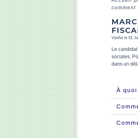
Accueil 
comment o
MARC
FISCA
Vérifié le 01 J
Le candidat 
sociales. Pou
dans un délai
À quoi
Commen
Commen