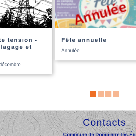
e tension -
Fête annuelle
élagage et
Annulée
 décembre
Contacts
Commune de Dompierre-les-Égl