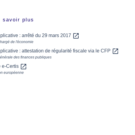
 savoir plus
open_in_new
plicative : arrêté du 29 mars 2017
chargé de l'économie
open_in_new
plicative : attestation de régularité fiscale via le CFP
générale des finances publiques
open_in_new
 e-Certis
on européenne