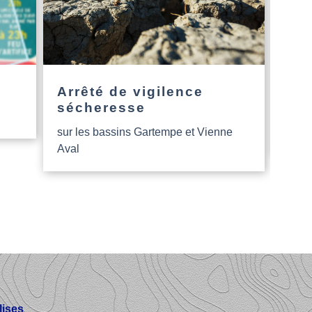
Arrêté de vigilence
L’a
sécheresse
Nou
sur les bassins Gartempe et Vienne
Aide
Aval
ises