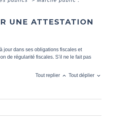
és publics
>
Marché public :
R UNE ATTESTATION
à jour dans ses obligations fiscales et
on de régularité fiscales. S'il ne le fait pas
keyboard_arrow_up
keyboard_arrow_down
Tout replier
Tout déplier