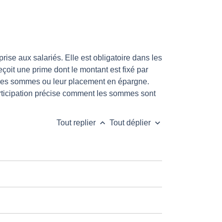
rise aux salariés. Elle est obligatoire dans les
reçoit une prime dont le montant est fixé par
t des sommes ou leur placement en épargne.
rticipation précise comment les sommes sont
keyboard_arrow_up
keyboard_arrow_down
Tout replier
Tout déplier