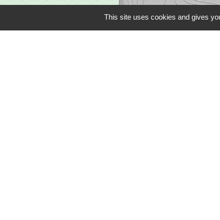
This site uses cookies and gives you
Liens
Office du Tourism
Communauté de 
Limousin en Mar
Conseil Départem
Région Nouvelle 
Préfecture Haute