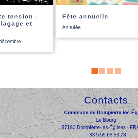
e tension -
Fête annuelle
élagage et
Annulée
 décembre
Contacts
Commune de Dompierre-les-Égl
Le Bourg
87190 Dompierre-les-Églises - 
+33 5 55 68 53 78