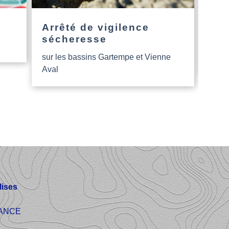
Arrêté de vigilence
L’a
sécheresse
Nou
sur les bassins Gartempe et Vienne
Aide
Aval
ises
FRANCE