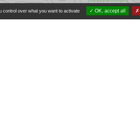
nous contacter
 control over what you want to activate
OK, accept all
e Ôlim
communes Haut
che
ental
Aquitaine
-Vienne