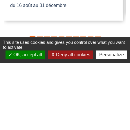
du 16 août au 31 décembre
This site uses cookies and gives you control over what you want
to activate
OK, accept all
Deny all cookies
Personalize
Contacts
Commune de Dompierre-les-Églises
Le Bourg
87190 Dompierre-les-Églises - FRANCE
+33 5 55 68 53 78
nous contacter