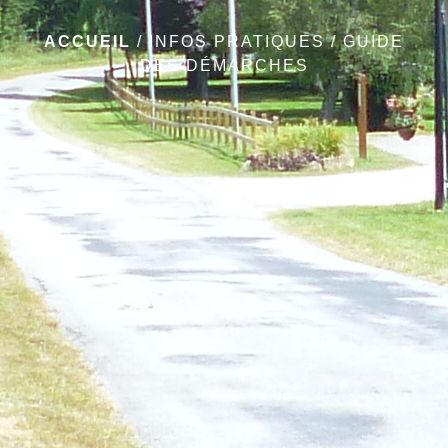
ACCUEIL
/
INFOS PRATIQUES
/
GUIDE
DES DÉMARCHES