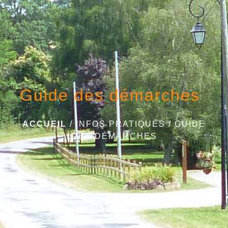
Guide des démarches
ACCUEIL
/
INFOS PRATIQUES
/
GUIDE
DES DÉMARCHES