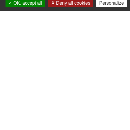
OK, accept all
Deny all cookies
Personalize
Lignes haute tension - Travaux
d'élagage et d'abattage
du 16 août au 31 décembre
Contacts