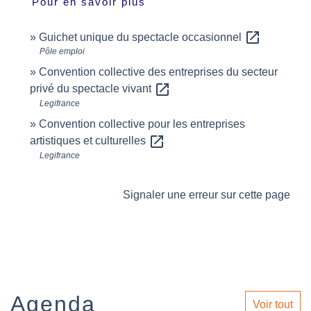
Pour en savoir plus
open_in_new
Guichet unique du spectacle occasionnel
Pôle emploi
Convention collective des entreprises du secteur
open_in_new
privé du spectacle vivant
Legifrance
Convention collective pour les entreprises
open_in_new
artistiques et culturelles
Legifrance
Signaler une erreur sur cette page
Agenda
Voir tout