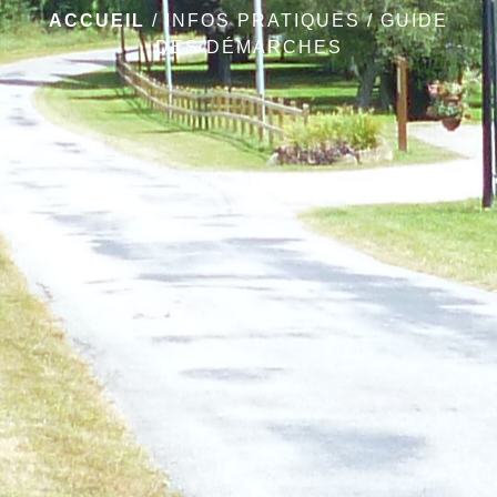
ACCUEIL
/
INFOS PRATIQUES
/
GUIDE
DES DÉMARCHES