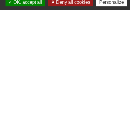
OK, accept all
Deny all cookies
Personalize
Commune de Dompierre-les-Églises
Le Bourg
87190 Dompierre-les-Églises - FRANCE
+33 5 55 68 53 78
nous contacter
Liens
Office du Tourisme Ôlim
Communauté de communes Haut
Limousin en Marche