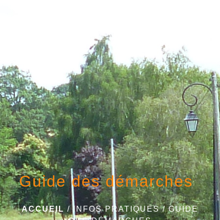
menu
Guide des démarches
ACCUEIL
/
INFOS PRATIQUES
/
GUIDE