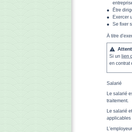
entrepri
Être diri
Exercer u
Se fixer 
À titre d'ex
Attent
warning
Si un
lien 
en contrat 
Salarié
Le salarié e
traitement.
Le salarié e
applicables
L'employeur 