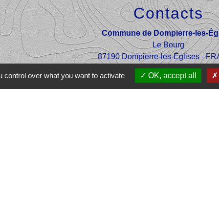
Contacts
Commune de Dompierre-les-Égl
Le Bourg
87190 Dompierre-les-Églises - 
+33 5 55 68 53 78
 control over what you want to activate
OK, accept all
nous contacter
e Ôlim