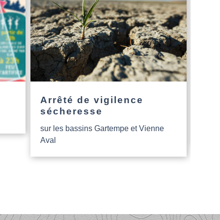
Arrêté de vigilence
L’a
sécheresse
Nou
sur les bassins Gartempe et Vienne
Aide
Aval