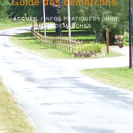
Guide des démarches
ACCUEIL
/
INFOS PRATIQUES
/
GUIDE
DES DÉMARCHES