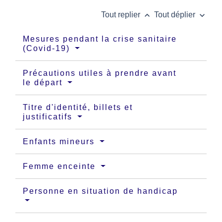
keyboard_arrow_up
keyboard_arrow_down
Tout replier
Tout déplier
Mesures pendant la crise sanitaire
(Covid-19)
Précautions utiles à prendre avant
le départ
Titre d'identité, billets et
justificatifs
Enfants mineurs
Femme enceinte
Personne en situation de handicap