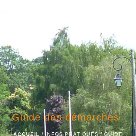
menu
Guide des démarches
ACCUEIL
/
INFOS PRATIQUES
/
GUIDE