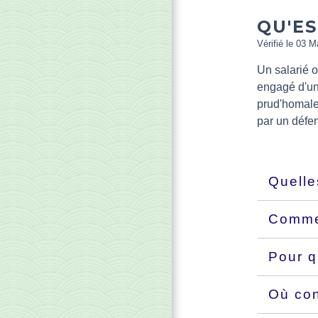
QU'ES
Vérifié le 03 M
Un salarié 
engagé d'u
prud'homale 
par un défe
Quelle
Commen
Pour q
Où con