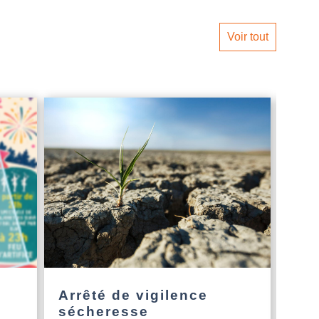
Voir tout
Arrêté de vigilence
L’a
sécheresse
Nou