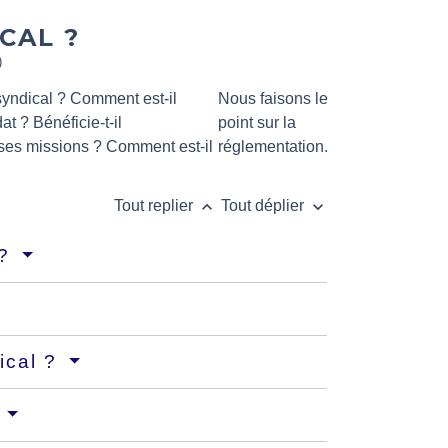
CAL ?
)
syndical ? Comment est-il
Nous faisons le
t ? Bénéficie-t-il
point sur la
 ses missions ? Comment est-il
réglementation.
keyboard_arrow_up
keyboard_arrow_down
Tout replier
Tout déplier
 ?
ical ?
?