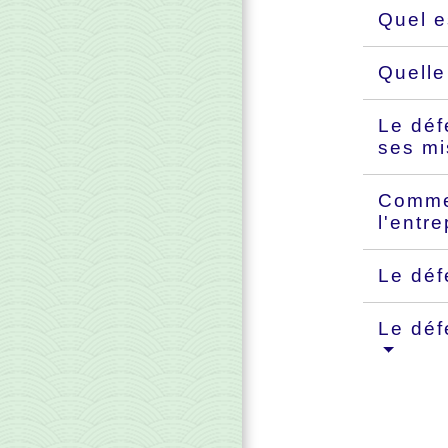
Quel e
Quelle
Le déf
ses mi
Commen
l'entr
Le déf
Le déf