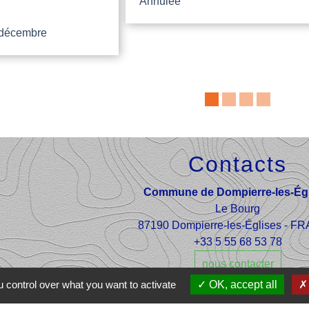
Annulée
 décembre
Contacts
Commune de Dompierre-les-Égl
Le Bourg
87190 Dompierre-les-Églises - 
+33 5 55 68 53 78
nous contacter
 control over what you want to activate
OK, accept all