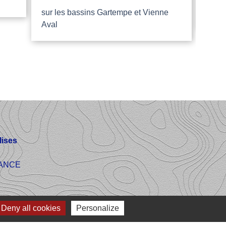
sur les bassins Gartempe et Vienne
Aide
Aval
ises
FRANCE
Deny all cookies
Personalize