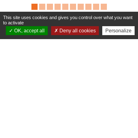
This site uses cookies and gives you control over what you want
to activate
OK, accept all
Deny all cookies
Personalize
Contacts
Commune de Dompierre-les-Églises
Le Bourg
87190 Dompierre-les-Églises - FRANCE
+33 5 55 68 53 78
nous contacter
Liens