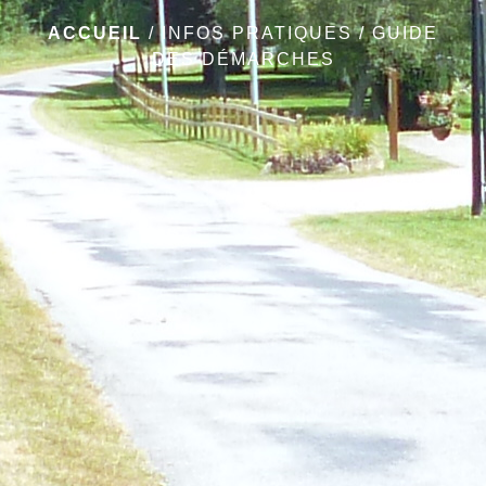
ACCUEIL
/
INFOS PRATIQUES
/
GUIDE
DES DÉMARCHES