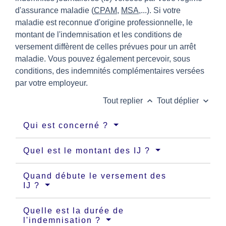
d'assurance maladie (
CPAM
,
MSA
,...). Si votre
maladie est reconnue d'origine professionnelle, le
montant de l'indemnisation et les conditions de
versement diffèrent de celles prévues pour un arrêt
maladie. Vous pouvez également percevoir, sous
conditions, des indemnités complémentaires versées
par votre employeur.
keyboard_arrow_up
keyboard_arrow_down
Tout replier
Tout déplier
Qui est concerné ?
Quel est le montant des IJ ?
Quand débute le versement des
IJ ?
Quelle est la durée de
l'indemnisation ?