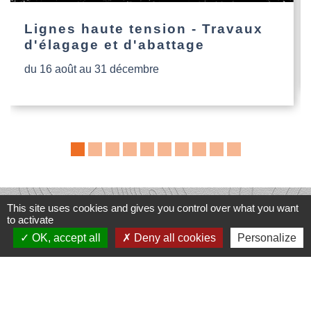
Lignes haute tension - Travaux
d'élagage et d'abattage
du 16 août au 31 décembre
This site uses cookies and gives you control over what you want
Contacts
to activate
Commune de Dompierre-les-Églises
OK, accept all
Deny all cookies
Personalize
Le Bourg
87190 Dompierre-les-Églises - FRANCE
+33 5 55 68 53 78
nous contacter