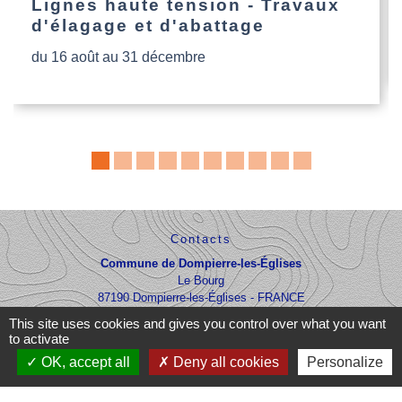
Lignes haute tension - Travaux
d'élagage et d'abattage
du 16 août au 31 décembre
Contacts
Commune de Dompierre-les-Églises
Le Bourg
87190 Dompierre-les-Églises - FRANCE
+33 5 55 68 53 78
This site uses cookies and gives you control over what you want
to activate
nous contacter
OK, accept all
Deny all cookies
Personalize