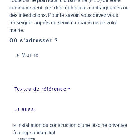
Toutefois, le plan local d'urbanisme (PLU) de votre
commune peut fixer des règles plus contraignantes ou
des interdictions. Pour le savoir, vous devez vous
renseigner auprès du service urbanisme de votre
mairie.
Où s’adresser ?
arrow_right
Mairie
Textes de référence
Et aussi
Installation ou construction d'une piscine privative
à usage unifamilial
Logement