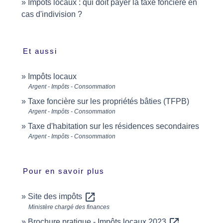
Impôts locaux : qui doit payer la taxe foncière en
cas d'indivision ?
Et aussi
Impôts locaux
Argent - Impôts - Consommation
Taxe foncière sur les propriétés bâties (TFPB)
Argent - Impôts - Consommation
Taxe d'habitation sur les résidences secondaires
Argent - Impôts - Consommation
Pour en savoir plus
open_in_new
Site des impôts
Ministère chargé des finances
open_in_new
Brochure pratique - Impôts locaux 2023