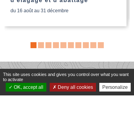
d'élagage et d'abattage
du 16 août au 31 décembre
Contacts
This site uses cookies and gives you control over what you want
to activate
Commune de Dompierre-les-Églises
Le Bourg
OK, accept all
Deny all cookies
Personalize
87190 Dompierre-les-Églises - FRANCE
+33 5 55 68 53 78
nous contacter