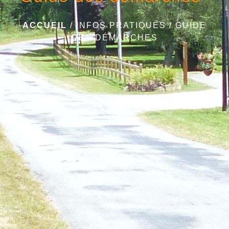
ACCUEIL
/
INFOS PRATIQUES
/
GUIDE
DES DÉMARCHES