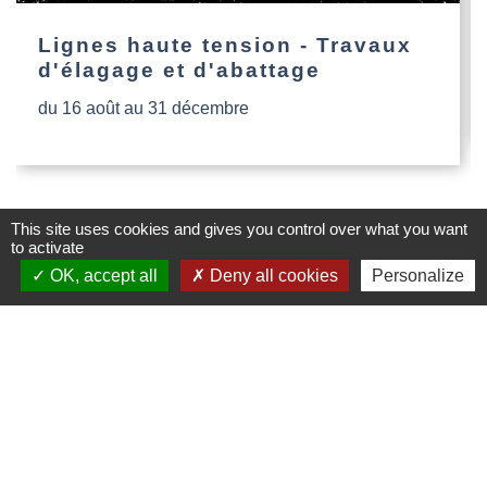
Lignes haute tension - Travaux
d'élagage et d'abattage
du 16 août au 31 décembre
This site uses cookies and gives you control over what you want
to activate
OK, accept all
Deny all cookies
Personalize
Contacts
Commune de Dompierre-les-Églises
Le Bourg
87190 Dompierre-les-Églises - FRANCE
+33 5 55 68 53 78
nous contacter