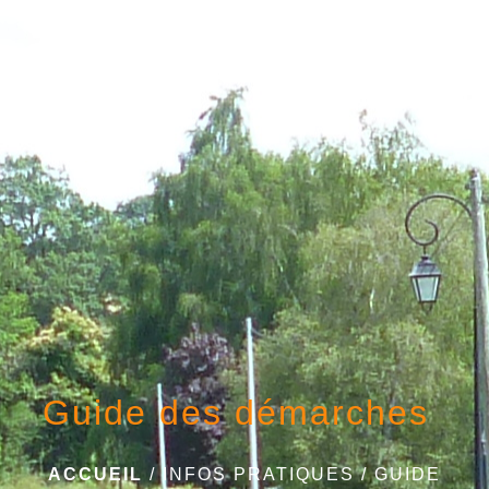
menu
Guide des démarches
ACCUEIL
/
INFOS PRATIQUES
/
GUIDE