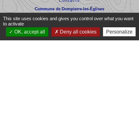
Contacts
Commune de Dompierre-les-Églises
Le Bourg
This site uses cookies and gives you control over what you want
87190 Dompierre-les-Églises - FRANCE
to activate
+33 5 55 68 53 78
OK, accept all
Deny all cookies
Personalize
nous contacter
Liens
Office du Tourisme Ôlim
Communauté de communes Haut
Limousin en Marche