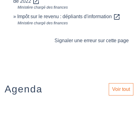
open_in_new
de 2022
Ministère chargé des finances
open_in_new
Impôt sur le revenu : dépliants d'information
Ministère chargé des finances
Signaler une erreur sur cette page
Agenda
Voir tout