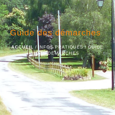
Guide des démarches
ACCUEIL
/
INFOS PRATIQUES
/
GUIDE
DES DÉMARCHES