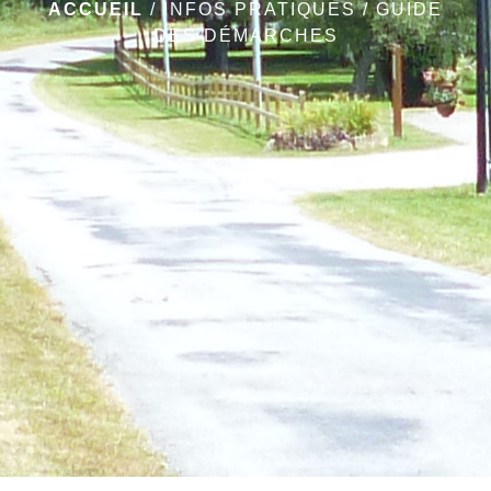
ACCUEIL
/
INFOS PRATIQUES
/
GUIDE
DES DÉMARCHES