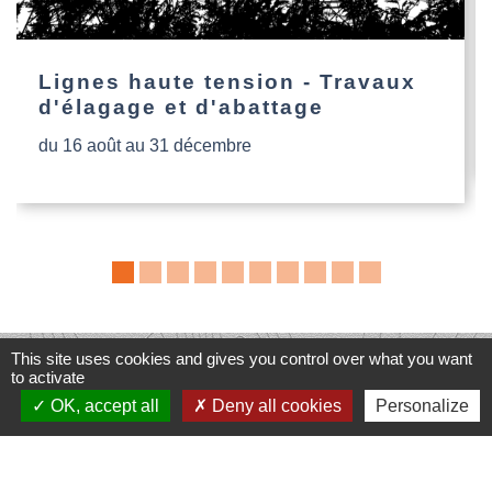
Lignes haute tension - Travaux
d'élagage et d'abattage
du 16 août au 31 décembre
This site uses cookies and gives you control over what you want
Contacts
to activate
Commune de Dompierre-les-Églises
OK, accept all
Deny all cookies
Personalize
Le Bourg
87190 Dompierre-les-Églises - FRANCE
+33 5 55 68 53 78